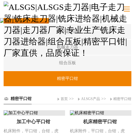
ALSGS产品
电子走刀器
机械走刀器
组合压板
精密平口钳
精密平口钳
>>
>>
首页
ALSGS产品
精密平口钳
加工中心平口钳
机床精密平口钳
机床附件，平口钳，台钳，虎
机床附件，平口钳，台钳，虎