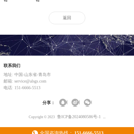
返回
联系我们
地址: 中国-山东省-青岛市
邮箱: service@alsgs.com
电话: 151-6666-5513
分享：
鲁ICP备2024080586号-1
..
Copyright © 2023
全国咨询热线：
151-6666-5513